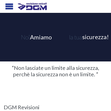
s
i
c
u
r
e
z
z
a
!
N
o
i
A
m
i
a
m
o
l
a
t
u
a
“Non lasciate un limite alla sicurezza,
perchè la sicurezza non è un limite. ”
DGM Revisioni