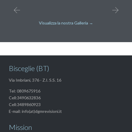
Visualizza la nostra Galleria →
Bisceglie (BT)
Via Imbriani, 376 - Z.I. S.S. 16
Tel: 0809675916
Cell:3490632836
Cell:3489860923
E-mail: info(at)dgmrevisioni.it
Mission