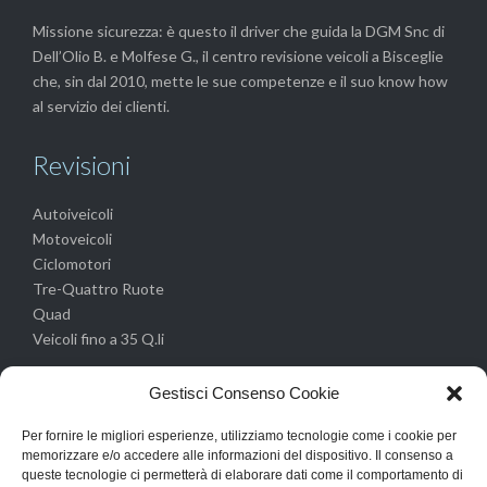
Missione sicurezza: è questo il driver che guida la DGM Snc di
Dell’Olio B. e Molfese G., il centro revisione veicoli a Bisceglie
che, sin dal 2010, mette le sue competenze e il suo know how
al servizio dei clienti.
Revisioni
Autoiveicoli
Motoveicoli
Ciclomotori
Tre-Quattro Ruote
Quad
Veicoli fino a 35 Q.li
Altri servizi
Gestisci Consenso Cookie
Per fornire le migliori esperienze, utilizziamo tecnologie come i cookie per
Pre-Revisione
memorizzare e/o accedere alle informazioni del dispositivo. Il consenso a
Riparazione Cristalli
queste tecnologie ci permetterà di elaborare dati come il comportamento di