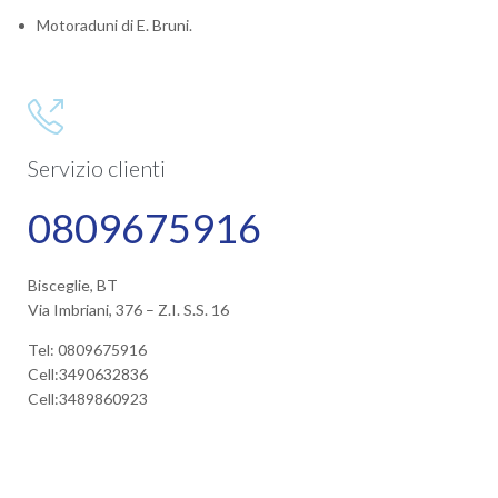
Motoraduni di E. Bruni.

Servizio clienti
0809675916
Bisceglie, BT
Via Imbriani, 376 – Z.I. S.S. 16
Tel: 0809675916
Cell:3490632836
Cell:3489860923