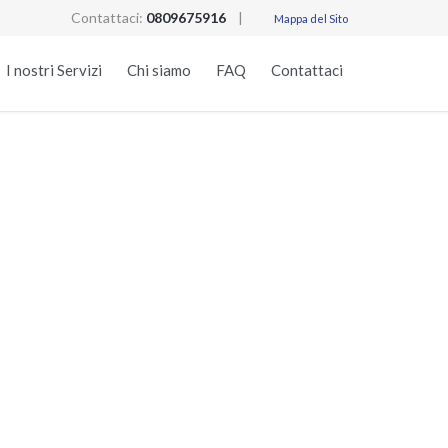
Contattaci:
0809675916
|
Mappa del Sito
Skip
I nostri Servizi
Chi siamo
FAQ
Contattaci
to
content