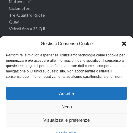
Motoveicoli
Ciclomotori
Tre-Quattro Ruote
Quad
Veicoli fino a 35 Q.li
Altri servizi
Gestisci Consenso Cookie
Per fornire le migliori esperienze, utilizziamo tecnologie come i cookie per
Pre-Revisione
memorizzare e/o accedere alle informazioni del dispositivo. Il consenso a
Riparazione Cristalli
queste tecnologie ci permetterà di elaborare dati come il comportamento di
Ricarica Aria Condizionata
navigazione o ID unici su questo sito. Non acconsentire o ritirare il
Manutenzione ordinaria
consenso può influire negativamente su alcune caratteristiche e funzioni.
Accetta
Nega
© 2023 DGM Revisioni
Visualizza le preferenze




Cookie Policy