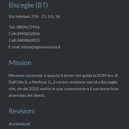
Bisceglie (BT)
Via Imbriani, 376 - Z.I. S.S. 16
Tel: 0809675916
Cell:3490632836
Cell:3489860923
E-mail: info(at)dgmrevisioni.it
Mission
Missione sicurezza: è questo il driver che guida la DGM Snc di
Dell’Olio B. e Molfese G., il centro revisione veicoli a Bisceglie
che, sin dal 2010, mette le sue competenze e il suo know how
al servizio dei clienti.
Revisioni
Autoiveicoli