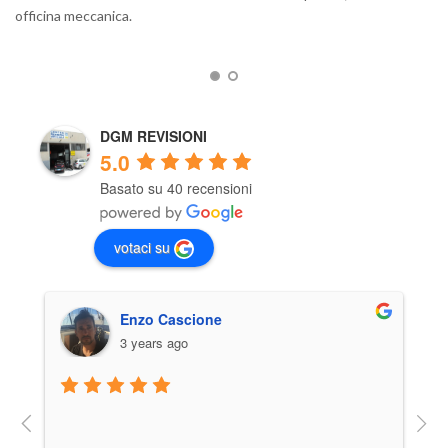
ri
officina meccanica.
so
DGM REVISIONI
5.0
Basato su 40 recensioni
votaci su
Enzo Cascione
3 years ago