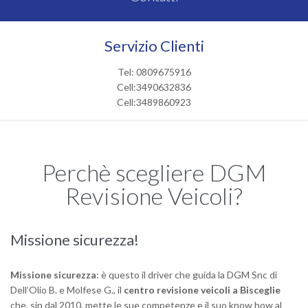
Servizio Clienti
Tel: 0809675916
Cell:3490632836
Cell:3489860923
Perchè scegliere DGM
Revisione Veicoli?
Missione sicurezza!
Missione sicurezza
: è questo il driver che guida la DGM Snc di
Dell’Olio B. e Molfese G., il
centro revisione veicoli a Bisceglie
che, sin dal 2010, mette le sue competenze e il suo know how al