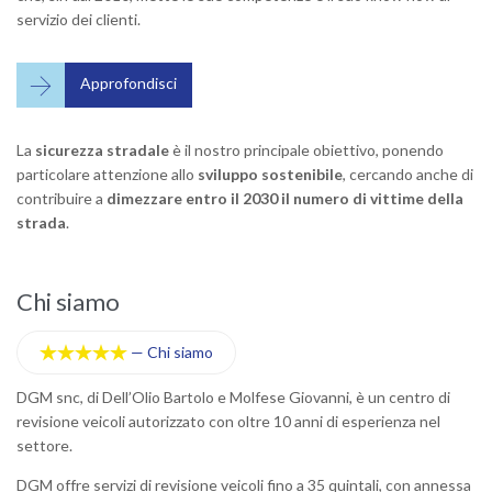
servizio dei clienti.

Approfondisci
La
sicurezza stradale
è il nostro principale obiettivo, ponendo
particolare attenzione allo
sviluppo sostenibile
, cercando anche di
contribuire a
dimezzare entro il 2030 il numero di vittime della
strada
.
Chi siamo
C
—
Chi siamo





DGM snc, di Dell’Olio Bartolo e Molfese Giovanni, è un centro di
Si
revisione veicoli autorizzato con oltre 10 anni di esperienza nel
au
settore.
qu
ma
DGM offre servizi di revisione veicoli fino a 35 quintali, con annessa