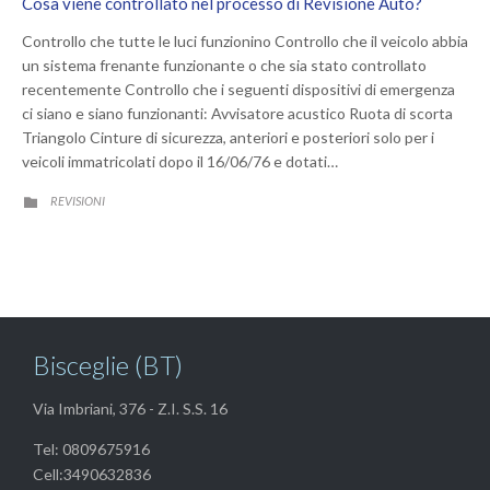
Cosa viene controllato nel processo di Revisione Auto?
Controllo che tutte le luci funzionino Controllo che il veicolo abbia
un sistema frenante funzionante o che sia stato controllato
recentemente Controllo che i seguenti dispositivi di emergenza
ci siano e siano funzionanti: Avvisatore acustico Ruota di scorta
Triangolo Cinture di sicurezza, anteriori e posteriori solo per i
veicoli immatricolati dopo il 16/06/76 e dotati…
CATEGORY
REVISIONI

Bisceglie (BT)
Via Imbriani, 376 - Z.I. S.S. 16
Tel: 0809675916
Cell:3490632836