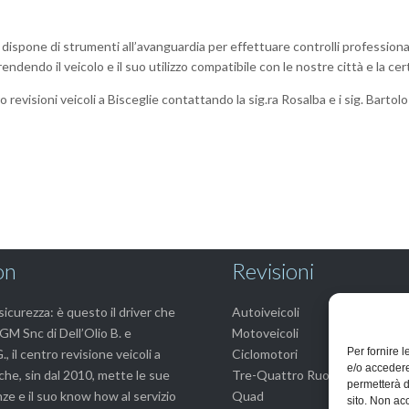
 dispone di strumenti all’avanguardia per effettuare controlli professional
endendo il veicolo e il suo utilizzo compatibile con le nostre città e la cert
 revisioni veicoli a Bisceglie contattando la sig.ra Rosalba e i sig. Bartol
on
Revisioni
icurezza: è questo il driver che
Autoiveicoli
GM Snc di Dell’Olio B. e
Motoveicoli
Per fornire 
, il centro revisione veicoli a
Ciclomotori
e/o accedere
che, sin dal 2010, mette le sue
Tre-Quattro Ruote
permetterà d
e e il suo know how al servizio
Quad
sito. Non ac