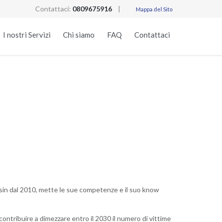
Contattaci:
0809675916
|
Mappa del Sito
Skip
I nostri Servizi
Chi siamo
FAQ
Contattaci
to
content
e, sin dal 2010, mette le sue competenze e il suo know
contribuire a dimezzare entro il 2030 il numero di vittime