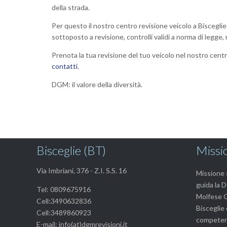
della strada.
Per questo il nostro centro revisione veicolo a Bisceglie
sottoposto a revisione, controlli validi a norma di legge, r
Prenota la tua revisione del tuo veicolo nel nostro centro
contatti
.
DGM: il valore della diversità.
Bisceglie (BT)
Missi
Via Imbriani, 376 - Z.I. S.S. 16
Missione s
guida la D
Tel: 0809675916
Molfese G.
Cell:3490632836
Bisceglie 
Cell:3489860923
competenz
E-mail: info(at)dgmrevisioni.it