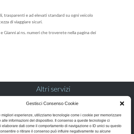
i, trasparenti e ad elevati standard su ogni veicolo
ezza di viaggiare sicuri.
o e Gianni ai ns. numeri che troverete nella pagina dei
Altri servizi
Pre-Revisione
Gestisci Consenso Cookie
Riparazione Cristalli
Ricarica Aria Condizionata
le migliori esperienze, utilizziamo tecnologie come i cookie per memorizzare
Manutenzione ordinaria
 alle informazioni del dispositivo. Il consenso a queste tecnologie ci
i elaborare dati come il comportamento di navigazione o ID unici su questo
consentire o ritirare il consenso può influire negativamente su alcune